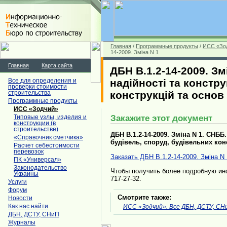
Главная
/
Программные продукты
/
ИСС «Зо
14-2009. Зміна N 1
Главная
Карта сайта
ДБН В.1.2-14-2009. З
надійності та констр
Все для определения и
проверки стоимости
конструкцій та основ
строительства
Программные продукты
ИСС «Зодчий»
Закажите этот документ
Типовые узлы, изделия и
конструкции (в
строительстве)
ДБН В.1.2-14-2009. Зміна N 1. СНББ
«Справочник сметчика»
будівель, споруд, будівельних кон
Расчет себестоимости
перевозок
Заказать ДБН В.1.2-14-2009. Зміна N
ПК «Универсал»
Законодательство
Чтобы получить более подробную инфо
Украины
717-27-32.
Услуги
Форум
Смотрите также:
Новости
Как нас найти
ИСС «Зодчий». Все ДБН, ДСТУ, СНиП
ДБН, ДСТУ, СНиП
Журналы