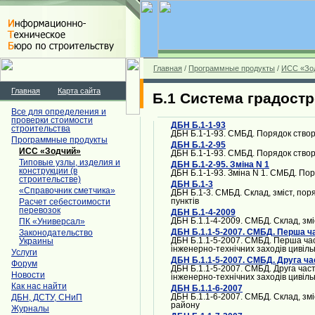
Главная
/
Программные продукты
/
ИСС «Зо
Главная
Карта сайта
Б.1 Система градост
Все для определения и
проверки стоимости
ДБН Б.1-1-93
строительства
ДБН Б.1-1-93. СМБД. Порядок створ
Программные продукты
ДБН Б.1-2-95
ИСС «Зодчий»
ДБН Б.1-1-93. СМБД. Порядок створ
Типовые узлы, изделия и
ДБН Б.1-2-95. Зміна N 1
конструкции (в
ДБН Б.1-1-93. Зміна N 1. СМБД. Пор
строительстве)
ДБН Б.1-3
«Справочник сметчика»
ДБН Б.1-3. СМБД. Склад, зміст, по
пунктів
Расчет себестоимости
перевозок
ДБН Б.1-4-2009
ДБН Б.1.1-4-2009. СМБД. Склад, зм
ПК «Универсал»
ДБН Б.1.1-5-2007. СМБД. Перша ч
Законодательство
ДБН Б.1.1-5-2007. СМБД. Перша час
Украины
інженерно-технічних заходів цивіль
Услуги
ДБН Б.1.1-5-2007. СМБД. Друга ча
Форум
ДБН Б.1.1-5-2007. СМБД. Друга час
Новости
інженерно-технічних заходів цивіль
Как нас найти
ДБН Б.1.1-6-2007
ДБН Б.1.1-6-2007. СМБД. Склад, зм
ДБН, ДСТУ, СНиП
району
Журналы