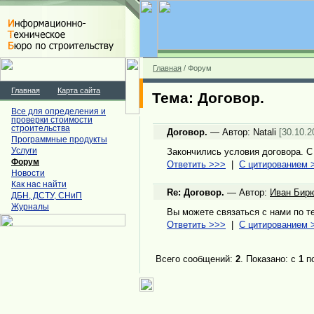
Главная
/ Форум
Главная
Карта сайта
Тема: Договор.
Все для определения и
проверки стоимости
строительства
Договор.
—
Автор: Natali
[30.10.2
Программные продукты
Услуги
Закончились условия договора. С
Форум
Ответить >>>
|
С цитированием 
Новости
Как нас найти
Re: Договор.
—
Автор:
Иван Бир
ДБН, ДСТУ, СНиП
Журналы
Вы можете связаться с нами по тел
Ответить >>>
|
С цитированием 
Всего сообщений:
2
. Показано: с
1
п