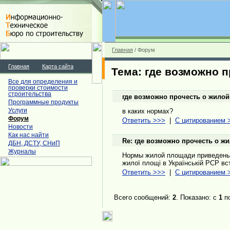
Главная
/ Форум
Главная
Карта сайта
Тема: где возможно п
Все для определения и
проверки стоимости
строительства
где возможно прочесть о жилой
Программные продукты
Услуги
в каких нормах?
Форум
Ответить >>>
|
С цитированием 
Новости
Как нас найти
Re: где возможно прочесть о ж
ДБН, ДСТУ, СНиП
Журналы
Нормы жилой площади приведены в
жилої площі в Українській РСР вс
Ответить >>>
|
С цитированием 
Всего сообщений:
2
. Показано: с
1
п