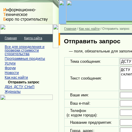
Главная
/
Как нас найти
/ Отправить запрос
Главная
Карта сайта
Отправить запрос
Все для определения и
проверки стоимости
— поля, обязательные для заполн
строительства
Программные продукты
Тема сообщения:
Услуги
Форум
Новости
Как нас найти
Текст сообщения:
Отправить запрос
ДБН, ДСТУ, СНиП
Журналы
Ваше имя:
Ваш e-mail:
Телефон
(с кодом города):
Название предприятия:
Город, адрес: