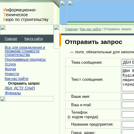
Главная
/
Как нас найти
/ Отправить запрос
Главная
Карта сайта
Отправить запрос
Все для определения и
проверки стоимости
— поля, обязательные для заполн
строительства
Программные продукты
Тема сообщения:
Услуги
Форум
Новости
Как нас найти
Текст сообщения:
Отправить запрос
ДБН, ДСТУ, СНиП
Журналы
Ваше имя:
Ваш e-mail:
Телефон
(с кодом города):
Название предприятия:
Город, адрес: